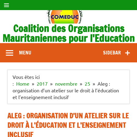
Skip
to
content
Coalition des Organisations
Mauritaniennes pour l'Education
COMEDUC
MENU
SIDEBAR
Vous êtes ici
:
Home
2017
novembre
25
Aleg :
organisation d’un atelier sur le droit à l’éducation
et l’enseignement inclusif
ALEG : ORGANISATION D’UN ATELIER SUR LE
DROIT À L’ÉDUCATION ET L’ENSEIGNEMENT
INCLUSIF