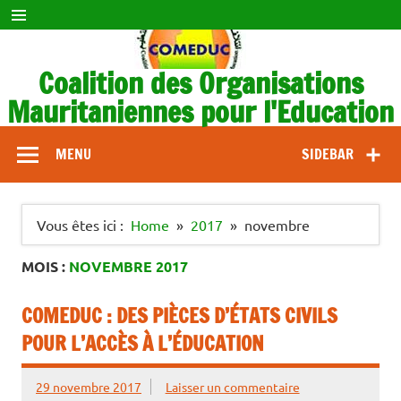
Skip
to
content
Coalition des Organisations
Mauritaniennes pour l'Education
COMEDUC
MENU
SIDEBAR
Vous êtes ici :
Home
2017
novembre
MOIS :
NOVEMBRE 2017
COMEDUC : DES PIÈCES D’ÉTATS CIVILS
POUR L’ACCÈS À L’ÉDUCATION
29 novembre 2017
Laisser un commentaire