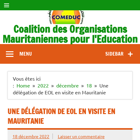
Skip
to
content
Coalition des Organisations
Mauritaniennes pour l'Education
COMEDUC
MENU
SIDEBAR
Vous êtes ici
:
Home
2022
décembre
18
Une
délégation de EOL en visite en Mauritanie
UNE DÉLÉGATION DE EOL EN VISITE EN
MAURITANIE
18 décembre 2022
Laisser un commentaire