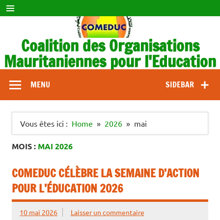
Skip
to
content
Coalition des Organisations
Mauritaniennes pour l'Education
COMEDUC
MENU
SIDEBAR
Vous êtes ici :
Home
2026
mai
MOIS :
MAI 2026
COMEDUC CÉLÈBRE LA SEMAINE D’ACTION
POUR L’ÉDUCATION 2026
10 mai 2026
Laisser un commentaire