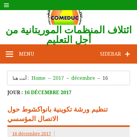
Skip
to
content
ائتلاف المنظمات الموريتانية من
أجل التعليم
COMEDUC
MENU
SIDEBAR
16
décembre
2017
Home
أنت هنا :
JOUR :
16 DÉCEMBRE 2017
تنظيم ورشة تكوينية بانواكشوط حول
الاتصال المؤسسي
16 décembre 2017