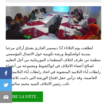
انطلقت يوم الثلاثاء 12 ديسمبر الجاري بفندق أزلاي مرحبا
بمدينة انواشكوط ورشة تكوينية حول الاتصال المؤسسي
منظمة من طرف ائتلاف المنظمات الموريتانية من أجل التعليم
لصالح أعضاء الائتلاف في انواكشوط ومجموعة من أعضاء
رابطات آباء التلاميذ المنضوية في اتحاد رابطات آباء التلاميذ في
Facebook
العاصمة. وقد ترأس حفل افتتاح الورشة التي دامت ثلاثة أيام
نائب رئيس الائتلاف السيد محمد سالم ولد
Twitter
LIRE LA SUITE...
Email