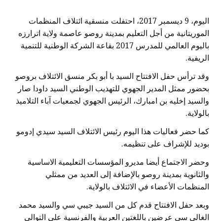
اليوم، 9 ديسمبر 2017، احتفلت منسقية ائتلاف المنظمات
الموريتانية من أجل التعليم بمدينة روصو عاصمة ولاية اترارزه
باليوم العالمي للمدرس 2017 بقاعة الشركة الوطنية للتنمية
الريفية.
وقد ترأس حفل الافتتاح السيد
با أبو بكر
منسق الائتلاف بروصو
بحضور ممثل المدير الجهوي للتهذيب الوطني السيد داودا صار
والسيد إخليه بن امبارك، الرئيس الجهوي لجمعيات آباء التلاميذ
بالولاية
.
كما حضر فعاليات هذا اليوم رئيس الائتلاف السيد سيدي إدومو
بوديد للإشراف على تنظيمه
.
وحضر الاجتماع أيضا مديرو المؤسسات التعليمية الاساسية
والثانوية بمدينة روصو بالإضافة إلى العديد من ممثلي
المنظمات الأعضاء في الائتلاف بالولاية
.
وبعد حفل الافتتاح قدم كل من السيد جيبي سي والسيد محمد
الغالي سي عرضين باللغتين العربية والفرنسية على التوالي