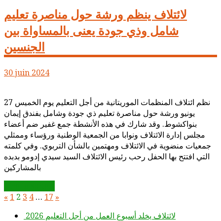
لائتلاف ينظم ورشة حول مناصرة تعليم
شامل وذي جودة يعنى بالمساواة بين
الجنسين
30 juin 2024
نظم ائتلاف المنظمات الموريتانية من أجل التعليم يوم الخميس 27
يونيو ورشة حول مناصرة تعليم ذي جودة وشامل بفندق إيمان
بنواكشوط. وقد شارك في هذه الأنشطة جمع غفير ضم أعضاء
مجلس إدارة الائتلاف ونوابا من الجمعية الوطنية ورؤساء وممثلي
جمعيات منضوية في الائتلاف ومهتمين بالشأن التربوي. وفي كلمته
التي افتتح بها الحفل رحب رئيس الائتلاف السيد سيدي إدومو بدبده
بالمشاركين
Lire la suite...
«
1
2
3
4
…
17
»
لائتلاف يخلد أسبوع العمل من أجل التعليم 2026