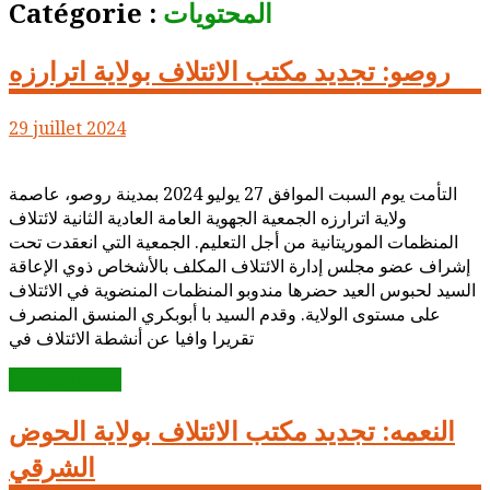
المحتويات
Catégorie :
روصو: تجديد مكتب الائتلاف بولاية اترارزه
29 juillet 2024
التأمت يوم السبت الموافق 27 يوليو 2024 بمدينة روصو، عاصمة
ولاية اترارزه الجمعية الجهوية العامة العادية الثانية لائتلاف
المنظمات الموريتانية من أجل التعليم. الجمعية التي انعقدت تحت
إشراف عضو مجلس إدارة الائتلاف المكلف بالأشخاص ذوي الإعاقة
السيد لحبوس العيد حضرها مندوبو المنظمات المنضوية في الائتلاف
على مستوى الولاية. وقدم السيد با أبوبكري المنسق المنصرف
تقريرا وافيا عن أنشطة الائتلاف في
Lire la suite...
النعمه: تجديد مكتب الائتلاف بولاية الحوض
الشرقي