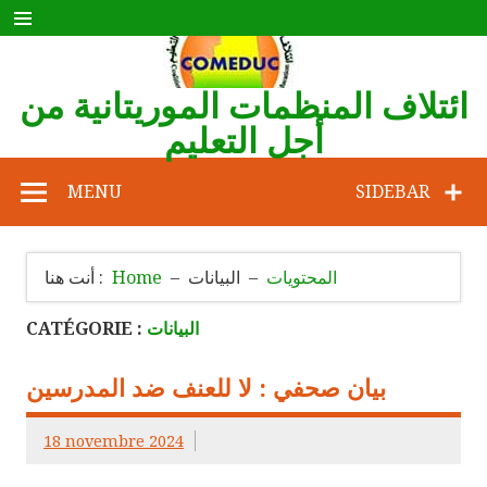
Skip
to
content
ائتلاف المنظمات الموريتانية من
أجل التعليم
COMEDUC
MENU
SIDEBAR
المحتويات
البيانات
Home
أنت هنا :
البيانات
CATÉGORIE :
بيان صحفي : لا للعنف ضد المدرسين
18 novembre 2024