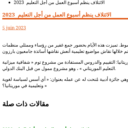
الائتلاف ينظم أسبوع العمل من أجل التعليم 2023
الائتلاف ينظم أسبوع العمل من أجل التعليم 2023
5 juin 2023
ل من أجل التعليم يومي 1 و 2 يونيو 2023 في المركز الثقافي لجهة نواكشوط. تميزت هذه الأيام بحضور جمع غفير من رؤساء وممثلي منظمات
يتانيا: التقييم والدروس المستفادة من مشروع توم « شفافية ميزانية
التعليم الموريتاني » ، وهو مشروع ممول من قبل البنك الدولي.
ط وهي جائزة أدبية مُنحت له عن عمله بعنوان: « أي أسس لسياسة لغوية
وتعليمية في موريتانيا؟ »
مقالات ذات صلة