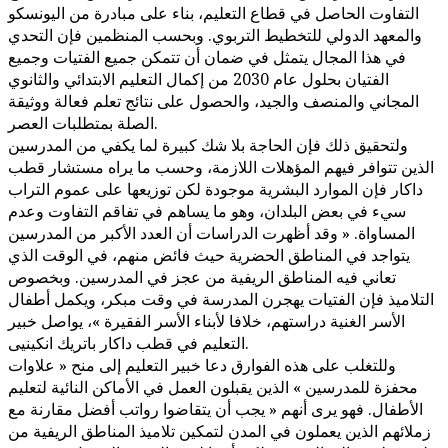
التفاوت الحاصل في قطاع التعليم، بناء على مبادرة من اليونسكو
والمعهد الدولي للتخطيط التربوي. وبحسب المنظمين فإن التحدي
في هذا المجال يتمثل في ضمان أن تتمكن جميع الفتيات وجميع
الفتيان بحلول عام 2030 من إكمال التعليم الابتدائي والثانوي
المجاني والمنصف والجيد، والحصول على نتائج تعلم فعالة ووثيقة
الصلة بمتطلبات العصر.
ولتحقيق ذلك فإن الحاجة بلا شك كبيرة لما يكفي من المدرسين
الذين تتوافر فيهم المؤهلات اللازمة، وحسب ما يراه مستشار قطب
داكار فإن الموارد البشرية موجودة لكن توزيعها على عموم التراب
سيء في بعض البلدان، وهو ما يساهم في تفاقم التفاوت وعدم
المساواة. « وقد أظهرت الدراسات أن العدد الأكبر من المدرسين
يتواجد في المناطق الحضرية حيث فائض منهم، في الوقت الذي
تعاني فيه المناطق الريفية من عجز في المدرسين. وبخصوص
التلاميذ فإن الفتيات يهجرن المدرسة في وقت مبكر، ويكمل أطفال
الأسر الغنية دراستهم، خلافا لأبناء الأسر الفقيرة »، يواصل خبير
التعليم في قطب داكار باتريك انكينيى.
وللتغلب على هذه الفوارق دعا خبير التعليم إلى منح « علاوات
محفزة للمدرسين » الذين يقبلون العمل في الأماكن النائية لتعليم
الأطفال. فهو يرى أنهم « يجب أن يتقاضوا رواتب أفضل مقارنة مع
زملائهم الذين يعملون في المدن لتمكين تلاميذ المناطق الريفية من