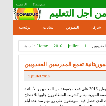
Skip
Français
الرئيسية
to
من أجل التعليم
content
COMEDUC
شركاء
النصوص
البيانات
الرئيسية
لعقدويين
1
juillet
2016
Home
أنت هنا :
وريتانية تقمع المدرسين العقدويين
1 juillet 2016
قامت الشرطة الموريتانية يوم الجمعة 26 رمضان الموافق 01 يوليو 2016 على قمع مجموعة من المعلمين و الأساتذة
صمة الموريتانية نواكشوط. المتظاهرون جاؤوا للاحتجاج