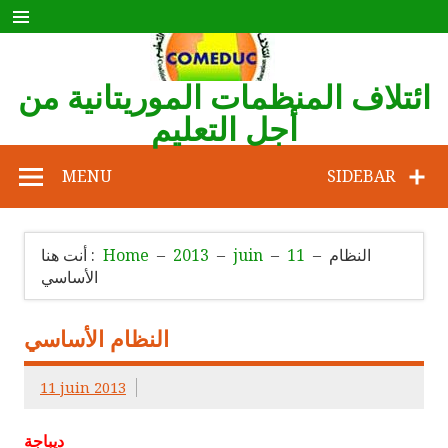
Skip
to
content
ائتلاف المنظمات الموريتانية من
أجل التعليم
COMEDUC
MENU
SIDEBAR
النظام
11
juin
2013
Home
أنت هنا :
الأساسي
النظام الأساسي
11 juin 2013
ديباجة