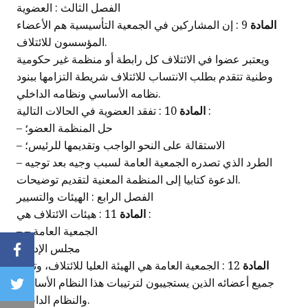
الفصل الثالث : العضوية
المادة
9 : إن المشاركين في الجمعية التأسيسية هم الأعضاء
المؤسسون للائتلاف.
ويعتبر عضوا في الائتلاف كل رابطة أو منظمة غير حكومية
وطنية تتقدم بطلب الانتساب للائتلاف شريطة التزامها ببنود
نظامه الأساسي ونظامه الداخلي.
10 : تفقد العضوية في الحالات التالية :
المادة
– حل المنظمة العضو؛
– الاستقالة على النحو الواجب وتقديمها للرئيس؛
– الطرد الذي تصدره الجمعية العامة لسبب وجيه بعد توجيه
الدعوة كتابيا إلى المنظمة المعنية لتقديم توضيحات.
الفصل الرابع : الهيئات والتسيير
11 : هيئات الائتلاف هي :
المادة
– – الجمعية العامة
مجلس الإدارة؛
Facebook
المادة
12 : الجمعية العامة هي الهيئة العليا للائتلاف، وتضم
جميع أعضائه الذين يستجيبون لترتيبات هذا النظام الأساسي
Twitter
والنظام الداخلي.