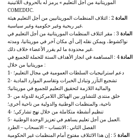
الموريتانية من أجل التعليم » يرمز له بالحروف اللاتينية
COMEDUC.
المادة
2 : ائتلاف المنظمات الموريتانيين من أجل التعليم هيئة
غير ربحية وغير حكومية وغير سياسية.
المادة
3 : مقر ائتلاف المنظمات الموريتانية من أجل التعليم في
نواكشوط، ويمكن نقله إلى أي مكان آخر في موريتانيا، ومدته
غير محدودة ما لم يقرر الأعضاء خلاف ذلك.
المادة
4 : المساهمة في انجاز الأهداف الستة للحملة للجميع في
موريتانيا من خلال :
1- دعم استراتيجيات السلطات العمومية في مجال التعليم؛
2- تشجيع التآزر وتبادل الخبرات وتقاسم الموارد المادية
والمالية اللازمة لتحقيق التعليم للجميع في موريتانيا؛
3- خلق منتدى للتشاور بين الهياكل اللامركزية للدولة من
ناحية، والمنظمات الوطنية والدولية من ناحية أخرى؛
4- تنظيم أنشطة متكاملة من خلال نهج تشاركي؛
5- العمل من أجل تعليم يساهم في تعزيز الوحدة الوطنية.
الفصل الثاني : الانتساب – الانسحاب – الطرد
المادة
5 : إن هذا الائتلاف مفتوح أمام المنظمات غير الحكومية