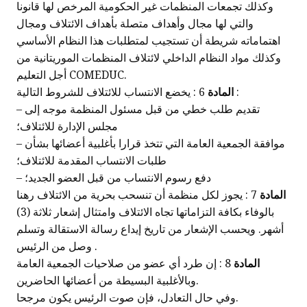
وكذلك تجمعات المنظمات غير الحكومية المرخص لها قانونا
والتي لها مجال وأهداف متصلة بأهداف الائتلاف ومجال
اهتماماته شريطة أن تستجيب لمتطلبات هذا النظام الأساسي
وكذلك مواد النظام الداخلي لائتلاف المنظمات الموريتانية من
أجل التعليم COMEDUC.
6 : يخضع الانتساب للائتلاف للشروط التالية :
المادة
– تقديم طلب خطي من قبل مسئول المنظمة موجه إلى
مجلس الإدارة للائتلاف؛
– موافقة الجمعية العامة التي تتخذ قرارا بأغلبية أعضائها بشأن
طلبات الانتساب المقدمة للائتلاف؛
– دفع رسوم الانتساب من قبل العضو الجديد؛
المادة
7 : يجوز لكل منظمة أن تنسحب بحرية من الائتلاف رهنا
بالوفاء بكافة التزاماتها تجاه الائتلاف وامتثال إشعار ثلاثة (3)
أشهر. ويحسب الإشعار من تاريخ إيداع رسالة الاستقالة وتسلم
وصل من الرئيس .
المادة
8 : إن طرد أي عضو من صلاحيات الجمعية العامة
وبالأغلبية البسيطة من أعضائها الحاضرين.
وفي حال التعادل، فإن صوت الرئيس يكون مرجحا.